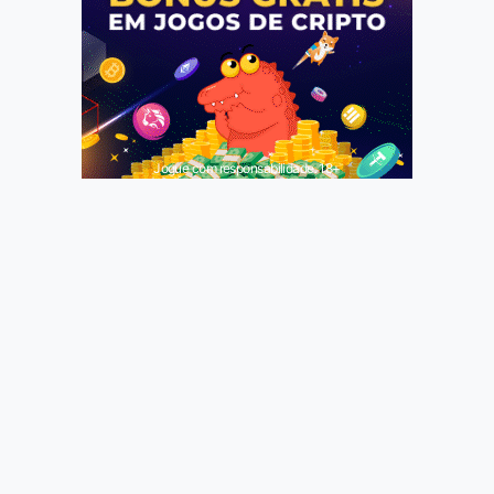
Jogue com responsabilidade. 18+