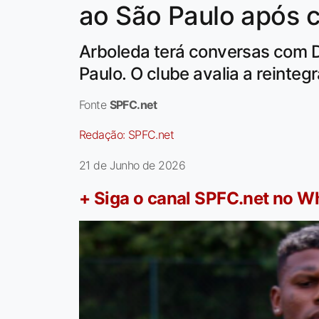
ao São Paulo após 
Arboleda terá conversas com Do
Paulo. O clube avalia a reinteg
Fonte
SPFC.net
Redação:
SPFC.net
21 de Junho de 2026
+ Siga o canal SPFC.net no 