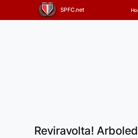
SPFC.net
Ho
Reviravolta! Arbole