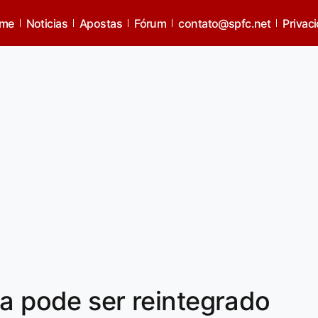
me
Noticias
Apostas
Fórum
contato@spfc.net
Privac
da pode ser reintegrado