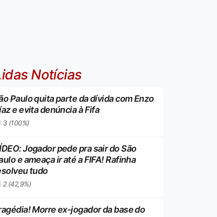
idas Notícias
ão Paulo quita parte da dívida com Enzo
íaz e evita denúncia à Fifa
3 (100%)
ÍDEO: Jogador pede pra sair do São
aulo e ameaça ir até a FIFA! Rafinha
esolveu tudo
2 (42,9%)
ragédia! Morre ex-jogador da base do