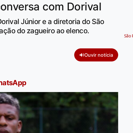
conversa com Dorival
rival Júnior e a diretoria do São
ração do zagueiro ao elenco.
São 
🔊
Ouvir notícia
WhatsApp