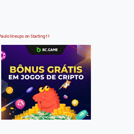
Paulo lineups on Starting11
Jogue com responsabilidade. 18+