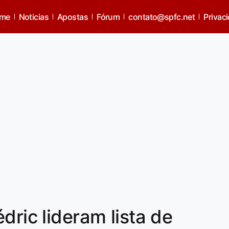
me
Noticias
Apostas
Fórum
contato@spfc.net
Privac
dric lideram lista de