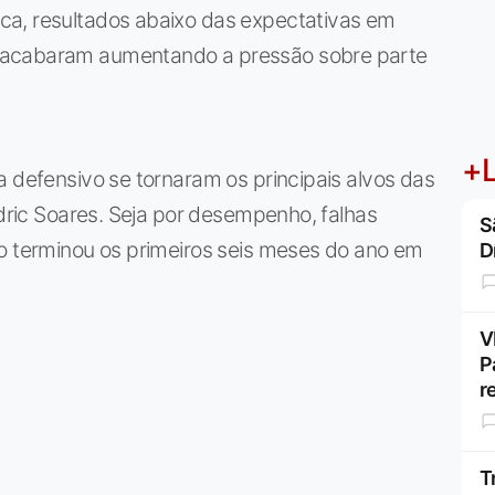
ca, resultados abaixo das expectativas em
 acabaram aumentando a pressão sobre parte
+L
a defensivo se tornaram os principais alvos das
édric Soares. Seja por desempenho, falhas
S
io terminou os primeiros seis meses do ano em
D
V
P
r
T