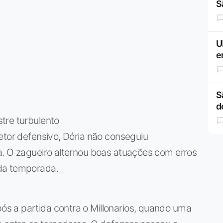
S
U
e
S
d
tre turbulento
etor defensivo, Dória não conseguiu
a. O zagueiro alternou boas atuações com erros
da temporada.
s a partida contra o Millonarios, quando uma