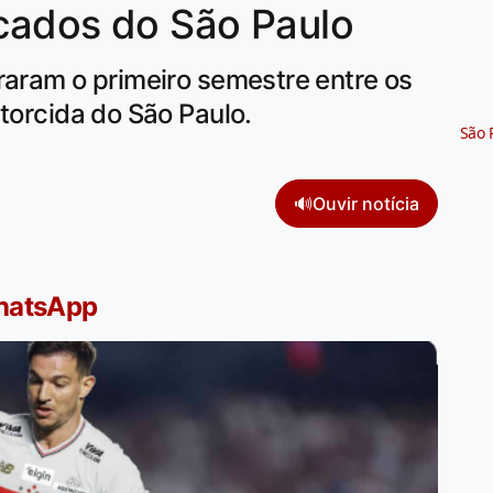
icados do São Paulo
raram o primeiro semestre entre os
 torcida do São Paulo.
São 
🔊
Ouvir notícia
WhatsApp