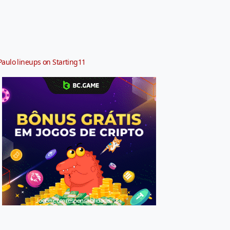
Paulo lineups on Starting11
Jogue com responsabilidade. 18+