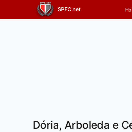
SPFC.net
Ho
Dória, Arboleda e Cé