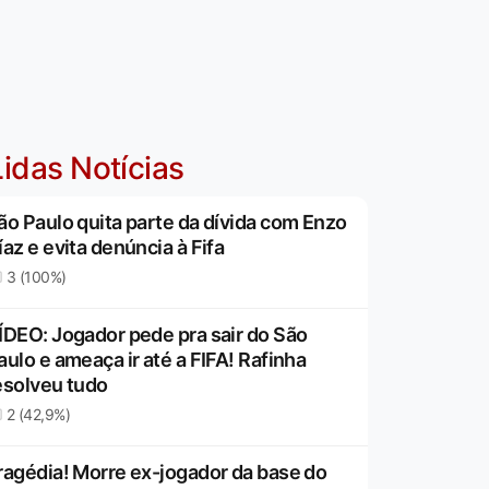
idas Notícias
ão Paulo quita parte da dívida com Enzo
íaz e evita denúncia à Fifa
3 (100%)
ÍDEO: Jogador pede pra sair do São
aulo e ameaça ir até a FIFA! Rafinha
esolveu tudo
2 (42,9%)
ragédia! Morre ex-jogador da base do