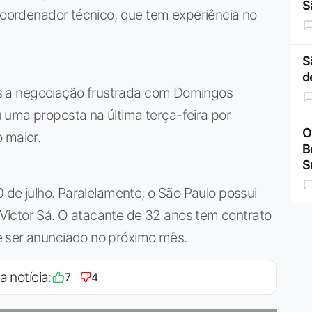
S
 coordenador técnico, que tem experiência no
S
d
após a negociação frustrada com Domingos
 uma proposta na última terça-feira por
O
 maior.
B
S
0 de julho. Paralelamente, o São Paulo possui
ictor Sá. O atacante de 32 anos tem contrato
e ser anunciado no próximo mês.
a notícia:
7
4