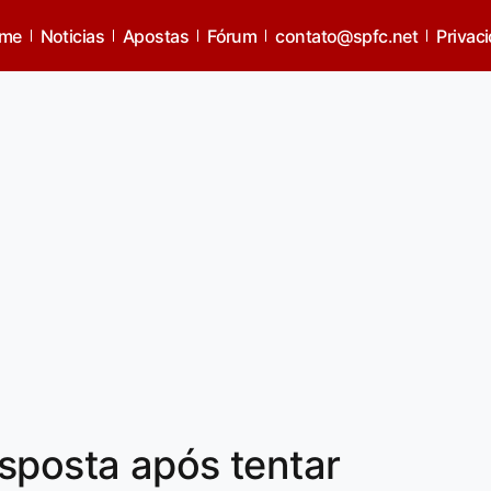
me
Noticias
Apostas
Fórum
contato@spfc.net
Privac
sposta após tentar