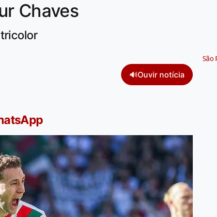
ur Chaves
tricolor
São 
🔊
Ouvir notícia
WhatsApp