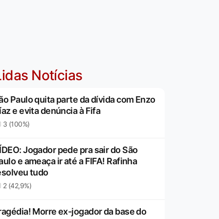
idas Notícias
ão Paulo quita parte da dívida com Enzo
íaz e evita denúncia à Fifa
3 (100%)
ÍDEO: Jogador pede pra sair do São
aulo e ameaça ir até a FIFA! Rafinha
esolveu tudo
2 (42,9%)
ragédia! Morre ex-jogador da base do