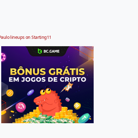
Paulo lineups on Starting11
Jogue com responsabilidade. 18+