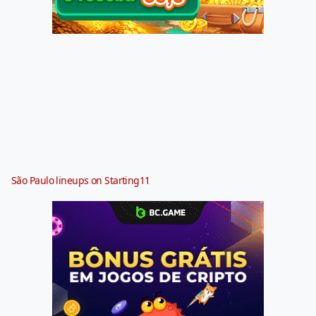
São Paulo lineups on Starting11