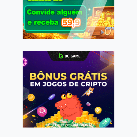
Jogue com responsabilidade. 18+