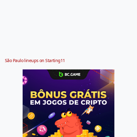
São Paulo lineups on Starting11