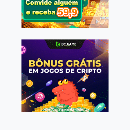
Jogue com responsabilidade. 18+