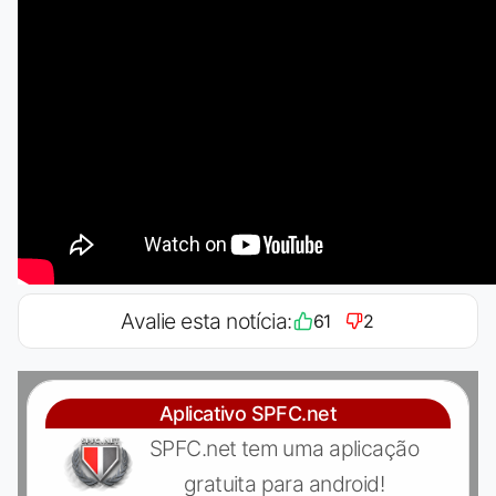
Avalie esta notícia:
61
2
Aplicativo SPFC.net
SPFC.net tem uma aplicação
gratuita para android!