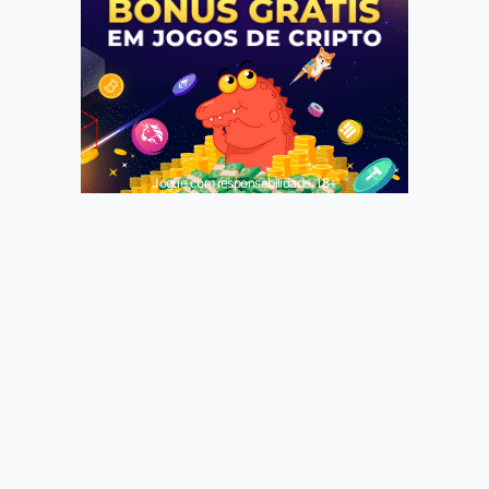
Jogue com responsabilidade. 18+