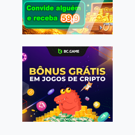
Jogue com responsabilidade. 18+