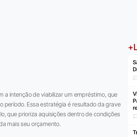
+L
S
D
V
com a intenção de viabilizar um empréstimo, que
P
o período. Essa estratégia é resultado da grave
r
lo, que prioriza aquisições dentro de condições
da mais seu orçamento.
T