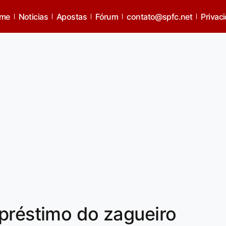
me
Noticias
Apostas
Fórum
contato@spfc.net
Privac
préstimo do zagueiro