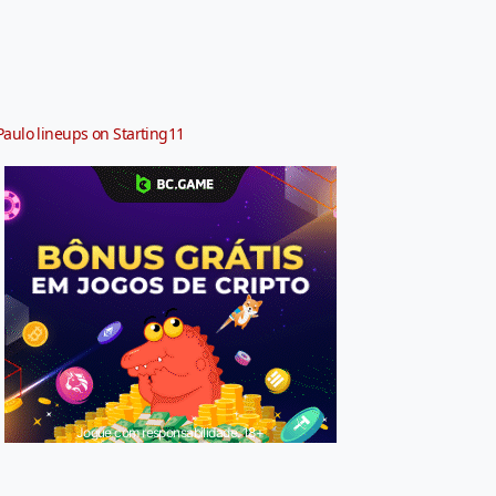
Paulo lineups on Starting11
Jogue com responsabilidade. 18+