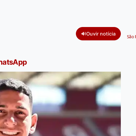
🔊
Ouvir notícia
São 
WhatsApp