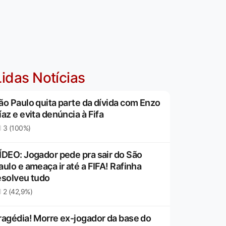
idas Notícias
ão Paulo quita parte da dívida com Enzo
íaz e evita denúncia à Fifa
3 (100%)
ÍDEO: Jogador pede pra sair do São
aulo e ameaça ir até a FIFA! Rafinha
esolveu tudo
2 (42,9%)
ragédia! Morre ex-jogador da base do