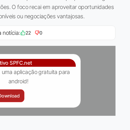
ções. O foco recai em aproveitar oportunidades
oníveis ou negociações vantajosas.
 notícia:
22
0
ativo SPFC.net
 uma aplicação gratuita para
android!
Download