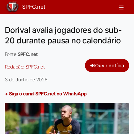
SPFC.net
Dorival avalia jogadores do sub-
20 durante pausa no calendário
Fonte
SPFC.net
🔊
Ouvir notícia
Redação:
SPFC.net
3 de Junho de 2026
+ Siga o canal SPFC.net no WhatsApp