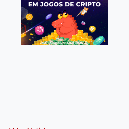
Jogue com responsabilidade. 18+