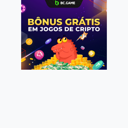
Jogue com responsabilidade. 18+