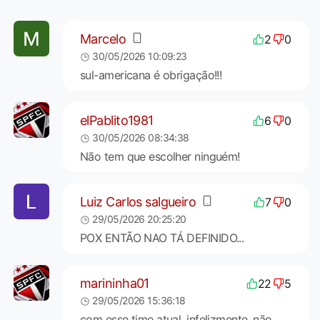
Marcelo
2
0
30/05/2026 10:09:23
sul-americana é obrigação!!!
elPablito1981
6
0
30/05/2026 08:34:38
Não tem que escolher ninguém!
Luiz Carlos salgueiro
7
0
29/05/2026 20:25:20
POX ENTÃO NAO TÁ DEFINIDO...
marininha01
22
5
29/05/2026 15:36:18
com esse time atual, infelizmente, não