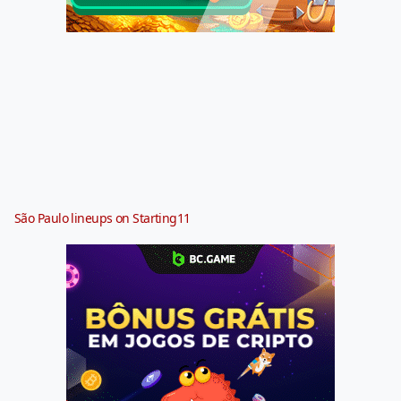
São Paulo lineups on Starting11