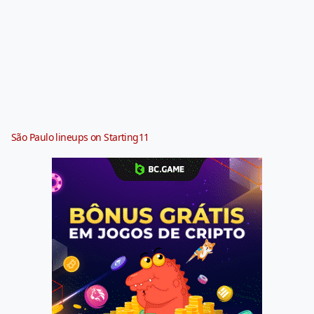
São Paulo lineups on Starting11