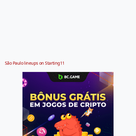
São Paulo lineups on Starting11