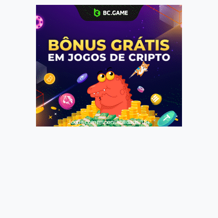
Jogue com responsabilidade. 18+