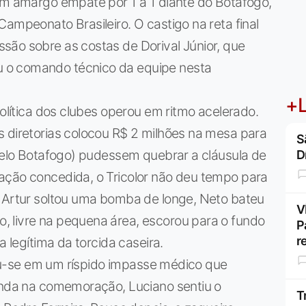
 um amargo empate por 1 a 1 diante do Botafogo,
ampeonato Brasileiro. O castigo na reta final
são sobre as costas de Dorival Júnior, que
 o comando técnico da equipe nesta
+L
política dos clubes operou em ritmo acelerado.
s diretorias colocou R$ 2 milhões na mesa para
S
(pelo Botafogo) pudessem quebrar a cláusula de
D
ação concedida, o Tricolor não deu tempo para
, Artur soltou uma bomba de longe, Neto bateu
V
 livre na pequena área, escorou para o fundo
P
r
a legítima da torcida caseira.
rmou-se em um ríspido impasse médico que
Ainda na comemoração, Luciano sentiu o
T