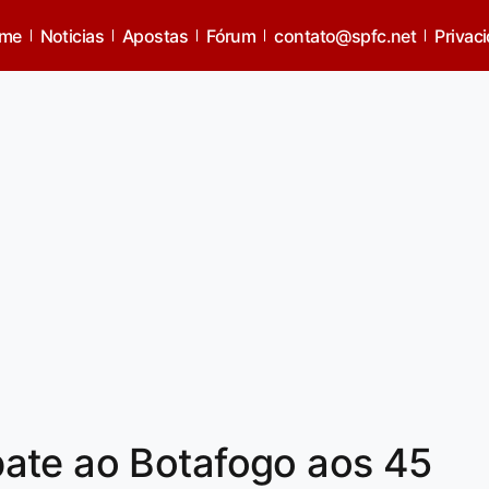
me
Noticias
Apostas
Fórum
contato@spfc.net
Privac
ate ao Botafogo aos 45