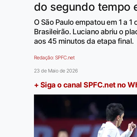
do segundo tempo 
O São Paulo empatou em 1 a 1 
Brasileirão. Luciano abriu o p
aos 45 minutos da etapa final.
Redação:
SPFC.net
23 de Maio de 2026
+ Siga o canal SPFC.net no 