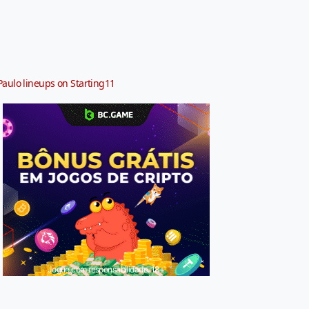
Paulo lineups on Starting11
Jogue com responsabilidade. 18+