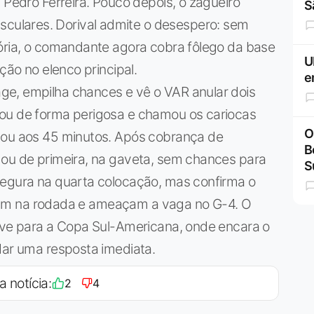
 Pedro Ferreira. Pouco depois, o zagueiro
S
ulares. Dorival admite o desespero: sem
Dória, o comandante agora cobra fôlego da base
U
ção no elenco principal.
e
ge, empilha chances e vê o VAR anular dois
uou de forma perigosa e chamou os cariocas
O
bou aos 45 minutos. Após cobrança de
B
gou de primeira, na gaveta, sem chances para
S
segura na quarta colocação, mas confirma o
 jogam na rodada e ameaçam a vaga no G-4. O
have para a Copa Sul-Americana, onde encara o
dar uma resposta imediata.
a notícia:
2
4