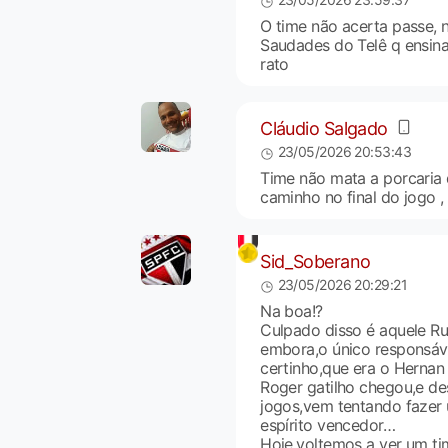
O time não acerta passe, 
Saudades do Telê q ensina
rato
Cláudio Salgado
23/05/2026 20:53:43
Time não mata a porcaria 
caminho no final do jogo , 
Sid_Soberano
23/05/2026 20:29:21
Na boa!?
Culpado disso é aquele Ru
embora,o único responsáve
certinho,que era o Hernan
Roger gatilho chegou,e des
jogos,vem tentando fazer u
espírito vencedor…
Hoje,voltemos a ver um ti