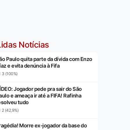
idas Notícias
ão Paulo quita parte da dívida com Enzo
íaz e evita denúncia à Fifa
3 (100%)
ÍDEO: Jogador pede pra sair do São
aulo e ameaça ir até a FIFA! Rafinha
esolveu tudo
2 (42,9%)
ragédia! Morre ex-jogador da base do