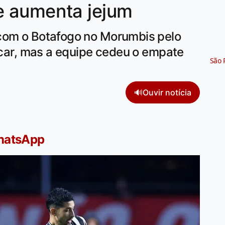
e aumenta jejum
com o Botafogo no Morumbis pelo
lacar, mas a equipe cedeu o empate
São 
🔊
Ouvir notícia
WhatsApp