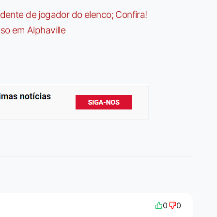
idente de jogador do elenco; Confira!
so em Alphaville
0
0