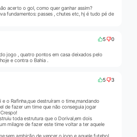
não acerto o gol, como quer ganhar assim?
va fundamentos: passes , chutes etc, hj é tudo pé de
5
0
do jogo , quatro pontos em casa deixados pelo
hoje e contra o Bahia .
5
3
i e o Rafinha,que destruíram o time,mandando
l de fazer um time que não conseguia jogar
 Crespo!
truiu toda estrutura que o Dorival,em dois
m milagre de fazer este time voltar a ter aquele
me,sem ambição de vencer o jogo e aquele futebol