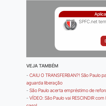
Aplic
SPFC.net tem
VEJA TAMBÉM
-
CAIU O TRANSFERBAN?! São Paulo paga 
aguarda liberação
-
São Paulo acerta empréstimo de refor
-
VÍDEO: São Paulo vai RESCINDIR com 
caso!