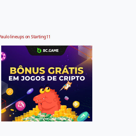
Paulo lineups on Starting11
Jogue com responsabilidade. 18+