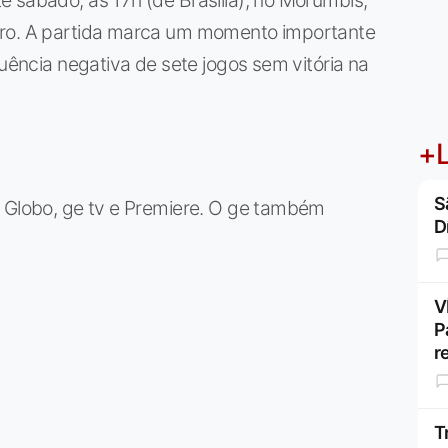
iro. A partida marca um momento importante
quência negativa de sete jogos sem vitória na
+L
S
a Globo, ge tv e Premiere. O ge também
D
V
P
r
T