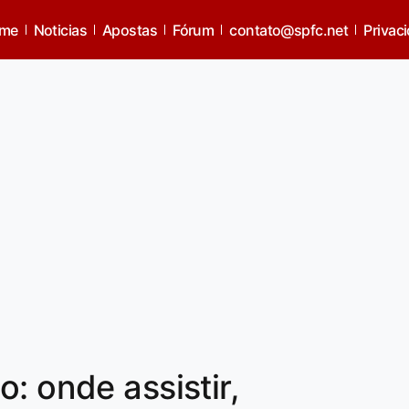
me
Noticias
Apostas
Fórum
contato@spfc.net
Privac
: onde assistir,