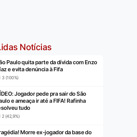
idas Notícias
ão Paulo quita parte da dívida com Enzo
íaz e evita denúncia à Fifa
3 (100%)
ÍDEO: Jogador pede pra sair do São
aulo e ameaça ir até a FIFA! Rafinha
esolveu tudo
2 (42,9%)
ragédia! Morre ex-jogador da base do