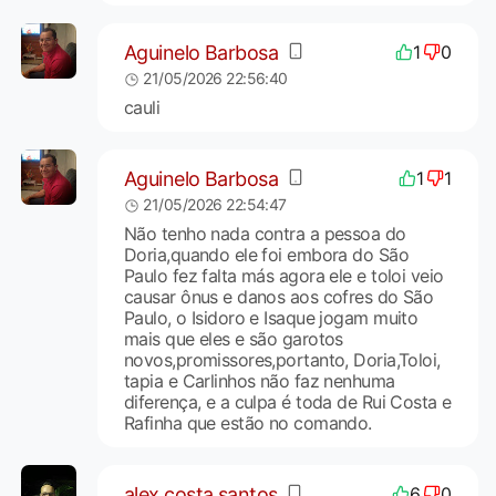
Aguinelo Barbosa
1
0
21/05/2026 22:56:40
cauli
Aguinelo Barbosa
1
1
21/05/2026 22:54:47
Não tenho nada contra a pessoa do
Doria,quando ele foi embora do São
Paulo fez falta más agora ele e toloi veio
causar ônus e danos aos cofres do São
Paulo, o Isidoro e Isaque jogam muito
mais que eles e são garotos
novos,promissores,portanto, Doria,Toloi,
tapia e Carlinhos não faz nenhuma
diferença, e a culpa é toda de Rui Costa e
Rafinha que estão no comando.
alex costa santos
6
0