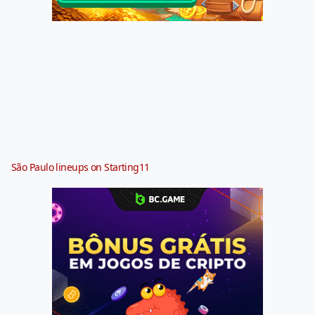
São Paulo lineups on Starting11