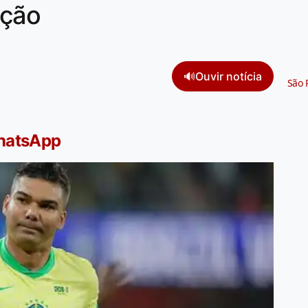
eção
🔊
Ouvir notícia
São 
WhatsApp