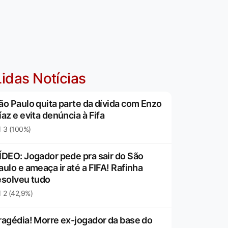
idas Notícias
ão Paulo quita parte da dívida com Enzo
íaz e evita denúncia à Fifa
3 (100%)
ÍDEO: Jogador pede pra sair do São
aulo e ameaça ir até a FIFA! Rafinha
esolveu tudo
2 (42,9%)
ragédia! Morre ex-jogador da base do