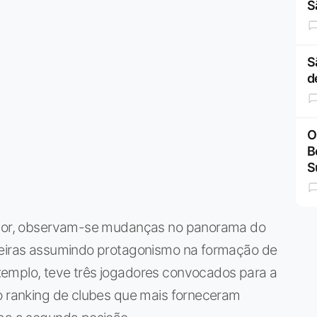
S
S
d
O
B
S
color, observam-se mudanças no panorama do
lmeiras assumindo protagonismo na formação de
xemplo, teve três jogadores convocados para a
no ranking de clubes que mais forneceram