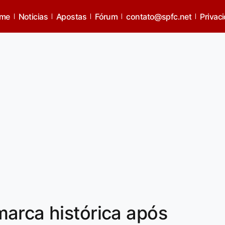
me
Noticias
Apostas
Fórum
contato@spfc.net
Privac
arca histórica após