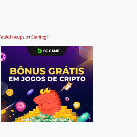
Paulo lineups on Starting11
Jogue com responsabilidade. 18+