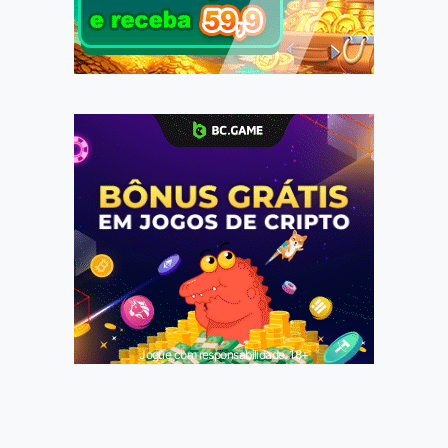
Jogue com responsabilidade. 18+