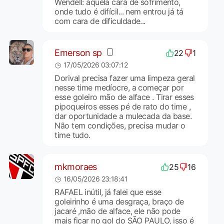
Wendell: aquela cara de sofrimento,
onde tudo é difícil... nem entrou já tá
com cara de dificuldade...
Emerson sp
22
1
17/05/2026 03:07:12
Dorival precisa fazer uma limpeza geral
nesse time medíocre, a começar por
esse goleiro mão de alface . Tirar esses
pipoqueiros esses pé de rato do time ,
dar oportunidade a mulecada da base.
Não tem condições, precisa mudar o
time tudo.
mkmoraes
25
16
16/05/2026 23:18:41
RAFAEL inútil, já falei que esse
goleirinho é uma desgraça, braço de
jacaré ,mão de alface, ele não pode
mais ficar no gol do SÃO PAULO, isso é