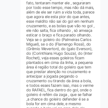
fato, tentaram manter ele , seguraram
por todo esse tempo, mas não dá mais,
além de ele ser ruim a vida toda, parece
que agora ele esta pior do que antes,
esse maldito não sai do gol em nenhum
cruzamento, e as bolas que vão no gol ,
ele não salta, fica olhando , só ameaça
esticar o braço e fica parado olhando.
Veja se o goleiro do (Palmeiras Carlos
Miguel), se o do (Flamengo Rossi), do
(Grêmio Weverton), do (galo Everson),
do (Corinthians Hugo Souza), do (Inter
Rochet), veja esses goleiros ficam
plantados em cima da linha, a pequena
área é região total do goleiro que tem
que prestar atenção no cruzamento e
antecipar a jogada pegando o
cruzamento ou tirando da área a bola,
e todos esses fazem isso, mas o verme
do RAFAEL, fica dentro do gol, onde o
goleiro é refém da zaga , que se falhar
,a chance do goleiro defender é se a
bola for em cima dele, e mesmo