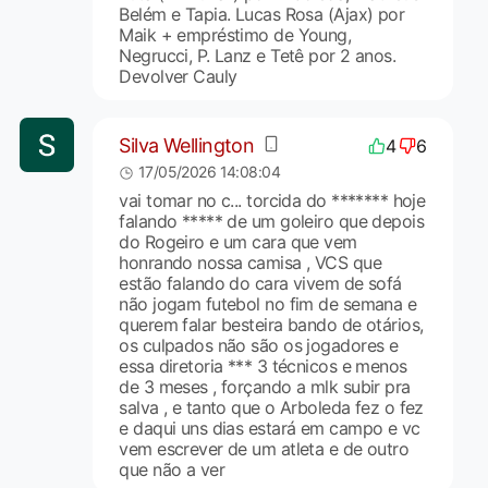
Belém e Tapia. Lucas Rosa (Ajax) por
Maik + empréstimo de Young,
Negrucci, P. Lanz e Tetê por 2 anos.
Devolver Cauly
Silva Wellington
4
6
17/05/2026 14:08:04
vai tomar no c... torcida do ******* hoje
falando ***** de um goleiro que depois
do Rogeiro e um cara que vem
honrando nossa camisa , VCS que
estão falando do cara vivem de sofá
não jogam futebol no fim de semana e
querem falar besteira bando de otários,
os culpados não são os jogadores e
essa diretoria *** 3 técnicos e menos
de 3 meses , forçando a mlk subir pra
salva , e tanto que o Arboleda fez o fez
e daqui uns dias estará em campo e vc
vem escrever de um atleta e de outro
que não a ver