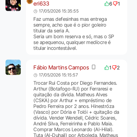
eri633
6
1
17/05/2026 15:35:55
Faz umas defesinhas mas entrega
sempre, acho que é o pior goleiro
titular da seria A.
Seria um bom reserva e só, mas o SP
se apequenou, qualquer medíocre é
titular incontestável.
Fábio Martins Campos
1
2
17/05/2026 15:15:57
Trocar Rui Costa por Diego Fernandes.
Arthur (Botafogo-RJ) por Ferraresi e
quitação da dívida. Matheus Alves
(CSKA) por Arthur + empréstimo de
Pedro Ferreira por 2 anos. Hinestróza
(Vasco) por Dória e Tolói + quitação da
dívida. Vender Wendell, Cédric Soares,
André Silva, Ferreirinha e Pablo Maia.
Comprar Marcos Leonardo (Al-Hilal).
Tuta (Al-Duhail) por Arboleda, Matheus