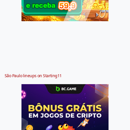
São Paulo lineups on Starting11