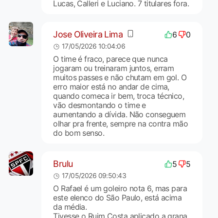
Lucas, Calleri e Luciano. 7 titulares fora.
Jose Oliveira Lima
6
0
17/05/2026 10:04:06
O time é fraco, parece que nunca
jogaram ou treinaram juntos, erram
muitos passes e não chutam em gol. O
erro maior está no andar de cima,
quando comeca ir bem, troca técnico,
vão desmontando o time e
aumentando a dívida. Não conseguem
olhar pra frente, sempre na contra mão
do bom senso.
Brulu
5
5
17/05/2026 09:50:43
O Rafael é um goleiro nota 6, mas para
este elenco do São Paulo, está acima
da média.
Tivesse o Ruim Costa aplicado a grana