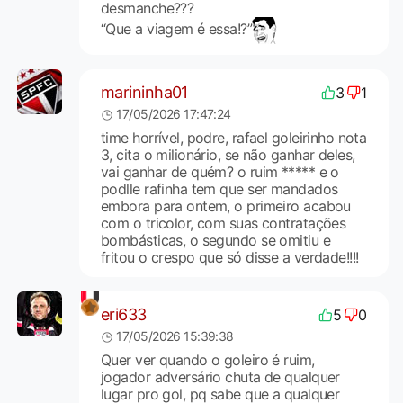
desmanche???
“Que a viagem é essa!?”
marininha01
3
1
17/05/2026 17:47:24
time horrível, podre, rafael goleirinho nota
3, cita o milionário, se não ganhar deles,
vai ganhar de quém? o ruim ***** e o
podlle rafinha tem que ser mandados
embora para ontem, o primeiro acabou
com o tricolor, com suas contratações
bombásticas, o segundo se omitiu e
fritou o crespo que só disse a verdade!!!!
eri633
5
0
17/05/2026 15:39:38
Quer ver quando o goleiro é ruim,
jogador adversário chuta de qualquer
lugar pro gol, pq sabe que a qualquer