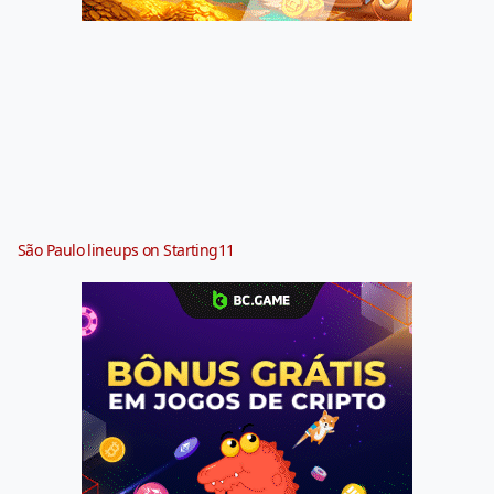
São Paulo lineups on Starting11