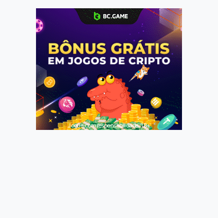
Jogue com responsabilidade. 18+