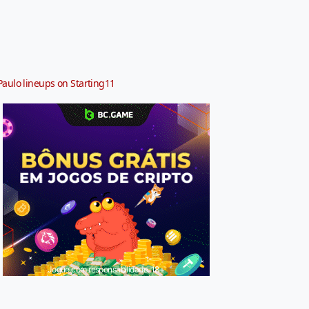
Paulo lineups on Starting11
Jogue com responsabilidade. 18+