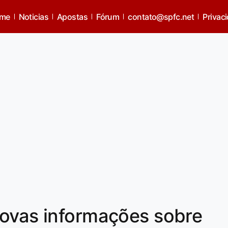
me
Noticias
Apostas
Fórum
contato@spfc.net
Privac
novas informações sobre