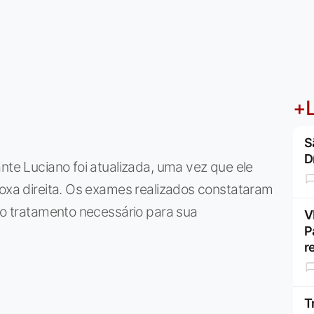
+L
S
D
nte Luciano foi atualizada, uma vez que ele
coxa direita. Os exames realizados constataram
u o tratamento necessário para sua
V
P
r
T