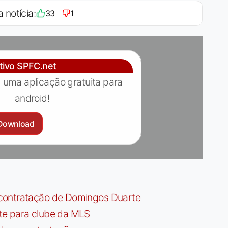
a notícia:
33
1
ativo SPFC.net
 uma aplicação gratuita para
android!
Download
contratação de Domingos Duarte
te para clube da MLS