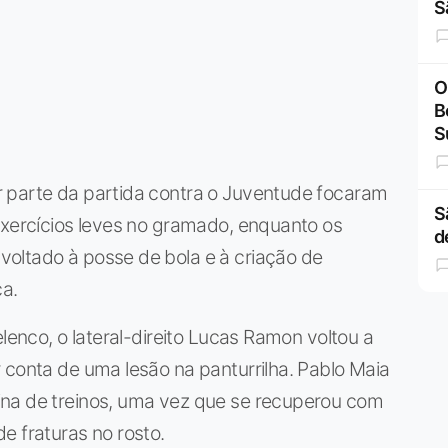
S
O
B
S
 parte da partida contra o Juventude focaram
S
exercícios leves no gramado, enquanto os
d
oltado à posse de bola e à criação de
ca.
elenco, o lateral-direito Lucas Ramon voltou a
 conta de uma lesão na panturrilha. Pablo Maia
ina de treinos, uma vez que se recuperou com
e fraturas no rosto.