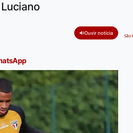
 Luciano
🔊
Ouvir notícia
São 
WhatsApp