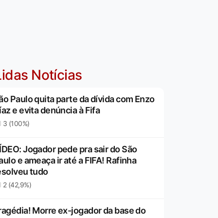
idas Notícias
ão Paulo quita parte da dívida com Enzo
íaz e evita denúncia à Fifa
3 (100%)
ÍDEO: Jogador pede pra sair do São
aulo e ameaça ir até a FIFA! Rafinha
esolveu tudo
2 (42,9%)
ragédia! Morre ex-jogador da base do