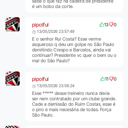
sabe o que faz na cadeira de presidente
é um bobo da corte.
pipolful
13
0
13/05/2026 23:57:49
E o senhor Rui Costa? Esse verme
asqueroso q deu um golpe no São Paulo
demitindo Crespo e Barcelos, ainda vai
continuar? Presidente vc quer o bem ou o
mal do Sâo Paulo?
pipolful
11
0
13/05/2026 23:56:24
Esse ***** desse treineiro nunca devia
ser nem contratado por um clube grande.
Cade a demissão do Ruim Costas, esse é
o piro e mais necesária de todas. Força
São Paulo.