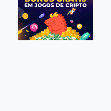
Jogue com responsabilidade. 18+