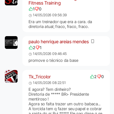
Fitness Training
1
0
14/05/2026 09:56:39
Era um treinador que era a cara. da
diretoria atual; fraco, fraco, fraco.
paulo henrique areias mendes
2
1
14/05/2026 09:46:45
promove o técnico da base
Tk_Tricolor
2
0
14/05/2026 08:22:51
E agora? Tem dinheiro?
Diretoria de ***** BR> Presidente
mentiroso !
Agora so falta trazer um outro babaca...
A torcida tem q fazer seu papel e cobrar
a saida do sr Rui ***** Ele nao disse q se