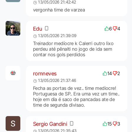
13/05/2026 21:42:42
vergonha time de varzea
Edu
6
4
13/05/2026 21:39:09
Treinador medíocre k Calerri outro lixo
perdeu até pênalti no jogo de ida sem
contar nos gols perdidos
romneves
14
2
13/05/2026 21:37:46
Fecha as portas de vez.. time mediocre!
Portuguesa de SP.. Era uma vez um time..
hoje em dia é saco de pancadas ate de
time de segunda divisao.
Sergio Gandini
15
3
13/05/2026 21:35:43