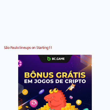
São Paulo lineups on Starting11