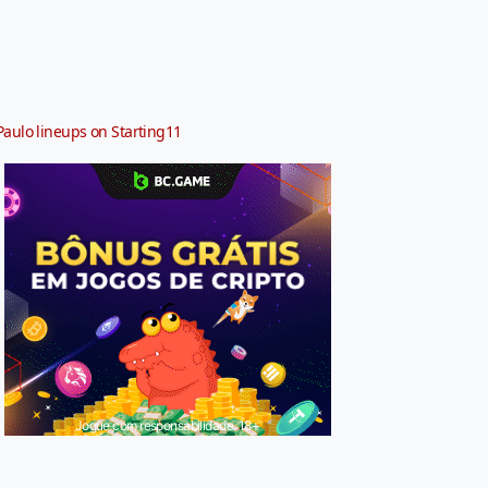
Paulo lineups on Starting11
Jogue com responsabilidade. 18+