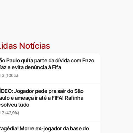
idas Notícias
ão Paulo quita parte da dívida com Enzo
íaz e evita denúncia à Fifa
3 (100%)
ÍDEO: Jogador pede pra sair do São
aulo e ameaça ir até a FIFA! Rafinha
esolveu tudo
2 (42,9%)
ragédia! Morre ex-jogador da base do