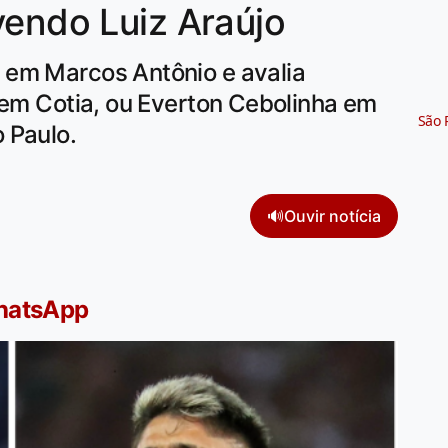
vendo Luiz Araújo
 em Marcos Antônio e avalia
 em Cotia, ou Everton Cebolinha em
São 
 Paulo.
🔊
Ouvir notícia
WhatsApp