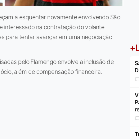
meçam a esquentar novamente envolvendo São
e interessado na contratação do volante
des para tentar avançar em uma negociação
+L
lisadas pelo Flamengo envolve a inclusão de
S
D
gócio, além de compensação financeira.
V
P
r
T