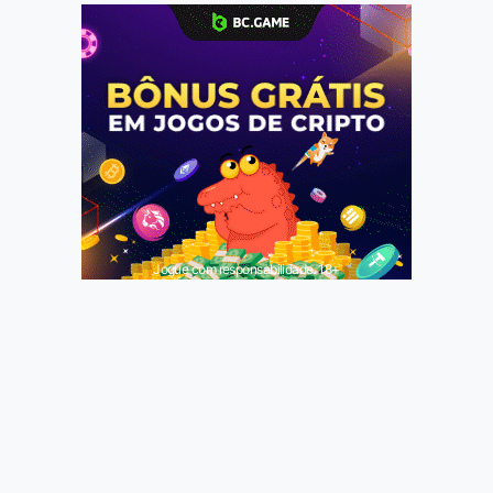
Jogue com responsabilidade. 18+