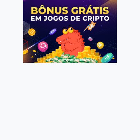
Jogue com responsabilidade. 18+