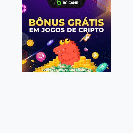
Jogue com responsabilidade. 18+