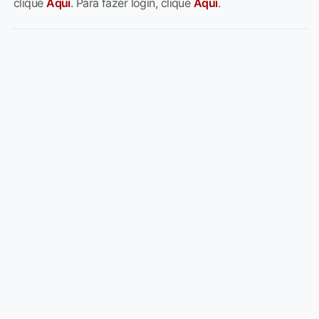
clique
Aqui
. Para fazer login, clique
Aqui
.