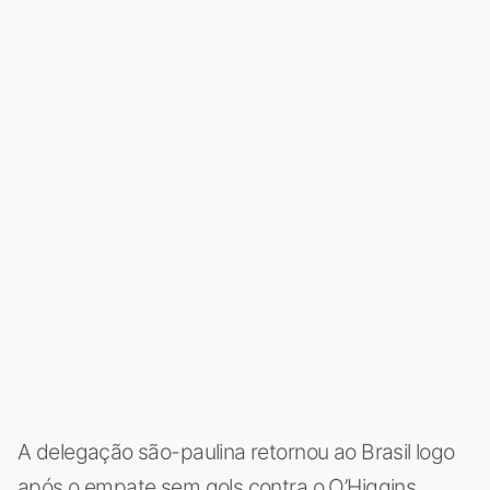
A delegação são-paulina retornou ao Brasil logo
após o empate sem gols contra o O’Higgins,