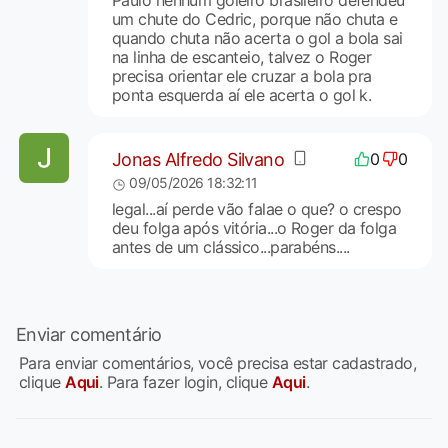
Paulo nenhum goleiro brasileiro defendeu
um chute do Cedric, porque não chuta e
quando chuta não acerta o gol a bola sai
na linha de escanteio, talvez o Roger
precisa orientar ele cruzar a bola pra
ponta esquerda aí ele acerta o gol k.
Jonas Alfredo Silvano
0
0
09/05/2026 18:32:11
legal...aí perde vão falae o que? o crespo
deu folga após vitória...o Roger da folga
antes de um clássico...parabéns....
Enviar comentário
Para enviar comentários, você precisa estar cadastrado,
clique
Aqui
. Para fazer login, clique
Aqui
.