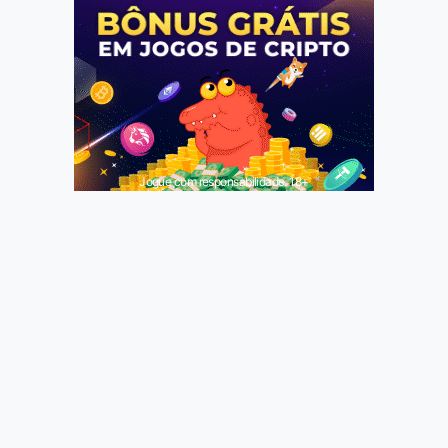
Jogue com responsabilidade. 18+