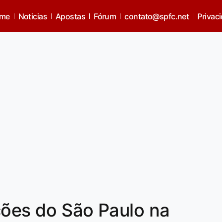
me
Noticias
Apostas
Fórum
contato@spfc.net
Privac
ções do São Paulo na