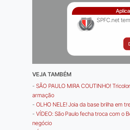
Aplic
SPFC.net tem
VEJA TAMBÉM
-
SÃO PAULO MIRA COUTINHO! Tricolor a
armação
-
OLHO NELE! Joia da base brilha em trei
-
VÍDEO: São Paulo fecha troca com o Bo
negócio