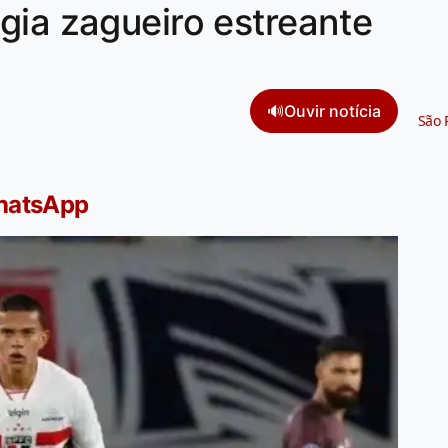
gia zagueiro estreante
🔊
Ouvir notícia
São 
WhatsApp