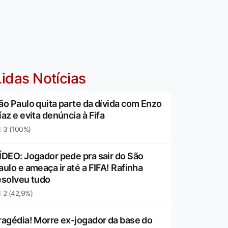
idas Notícias
ão Paulo quita parte da dívida com Enzo
íaz e evita denúncia à Fifa
3 (100%)
ÍDEO: Jogador pede pra sair do São
aulo e ameaça ir até a FIFA! Rafinha
esolveu tudo
2 (42,9%)
ragédia! Morre ex-jogador da base do