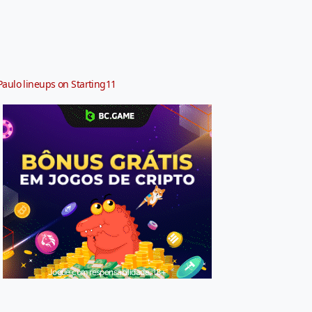
Paulo lineups on Starting11
Jogue com responsabilidade. 18+