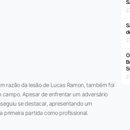
S
S
d
O
B
S
r em razão da lesão de Lucas Ramon, também foi
 campo. Apesar de enfrentar um adversário
onseguiu se destacar, apresentando um
rimeira partida como profissional.