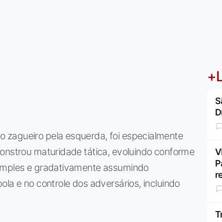
+L
S
D
 zagueiro pela esquerda, foi especialmente
monstrou maturidade tática, evoluindo conforme
V
P
simples e gradativamente assumindo
r
ola e no controle dos adversários, incluindo
T