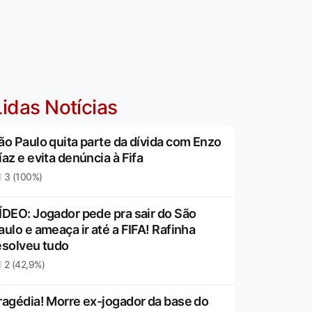
idas Notícias
ão Paulo quita parte da dívida com Enzo
íaz e evita denúncia à Fifa
3 (100%)
ÍDEO: Jogador pede pra sair do São
aulo e ameaça ir até a FIFA! Rafinha
esolveu tudo
2 (42,9%)
ragédia! Morre ex-jogador da base do