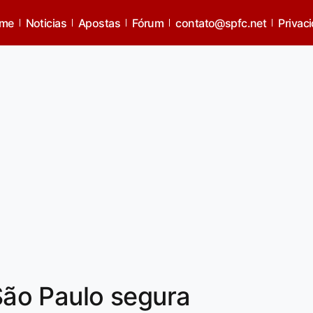
me
Noticias
Apostas
Fórum
contato@spfc.net
Privac
ão Paulo segura