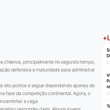
+L
S
D
s chilenos, principalmente no segundo tempo,
ação defensiva e maturidade para administrar
V
P
os oito pontos e segue dependendo apenas de
r
ima fase da competição continental. Agora, o
encaminhar a vaga.
T
ternativo respondeu bem. Alguns jovens