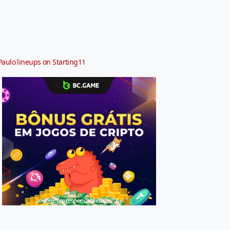
Paulo lineups on Starting11
Jogue com responsabilidade. 18+