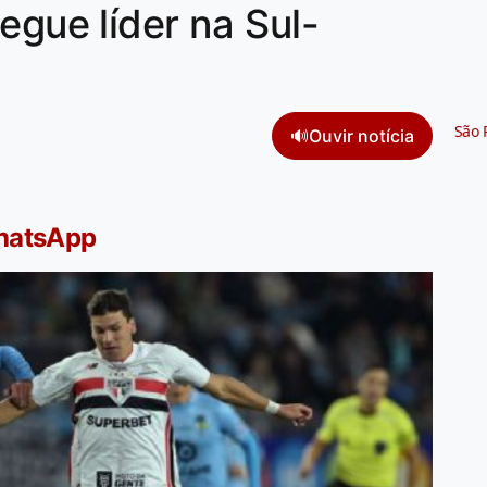
egue líder na Sul-
São 
🔊
Ouvir notícia
WhatsApp