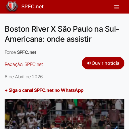
SPFC.net
Boston River X São Paulo na Sul-
Americana: onde assistir
Fonte
SPFC.net
🔊
Ouvir notícia
Redação:
SPFC.net
6 de Abril de 2026
+ Siga o canal SPFC.net no WhatsApp