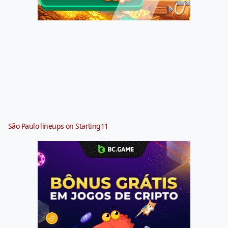
São Paulo lineups on Starting11