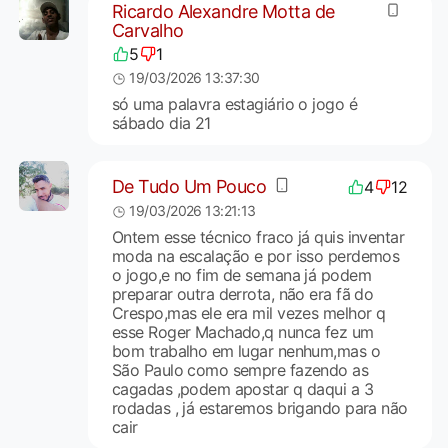
Ricardo Alexandre Motta de
Carvalho
5
1
19/03/2026 13:37:30
só uma palavra estagiário o jogo é
sábado dia 21
De Tudo Um Pouco
4
12
19/03/2026 13:21:13
Ontem esse técnico fraco já quis inventar
moda na escalação e por isso perdemos
o jogo,e no fim de semana já podem
preparar outra derrota, não era fã do
Crespo,mas ele era mil vezes melhor q
esse Roger Machado,q nunca fez um
bom trabalho em lugar nenhum,mas o
São Paulo como sempre fazendo as
cagadas ,podem apostar q daqui a 3
rodadas , já estaremos brigando para não
cair