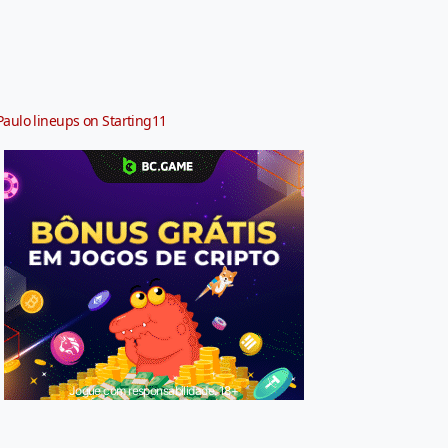
Paulo lineups on Starting11
Jogue com responsabilidade. 18+