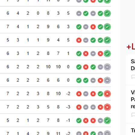
+L
S
D
V
P
r
T