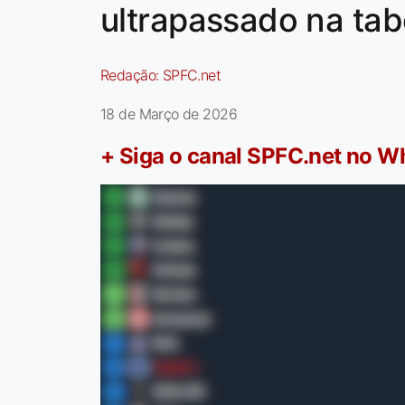
ultrapassado na tab
Redação:
SPFC.net
18 de Março de 2026
+ Siga o canal SPFC.net no 