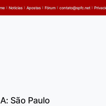
me
Noticias
Apostas
Fórum
contato@spfc.net
Privac
: São Paulo