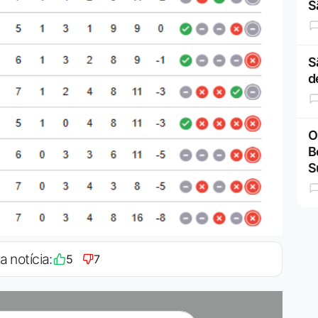
S
S
d
O
B
S
a notícia:
5
7