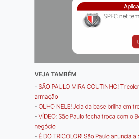
Aplic
SPFC.net tem
VEJA TAMBÉM
-
SÃO PAULO MIRA COUTINHO! Tricolor a
armação
-
OLHO NELE! Joia da base brilha em trei
-
VÍDEO: São Paulo fecha troca com o Bo
negócio
-
É DO TRICOLOR! São Paulo anuncia a 