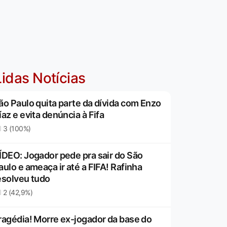
idas Notícias
ão Paulo quita parte da dívida com Enzo
íaz e evita denúncia à Fifa
3 (100%)
ÍDEO: Jogador pede pra sair do São
aulo e ameaça ir até a FIFA! Rafinha
esolveu tudo
2 (42,9%)
ragédia! Morre ex-jogador da base do