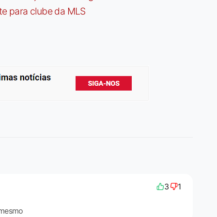
te para clube da MLS
3
1
 mesmo