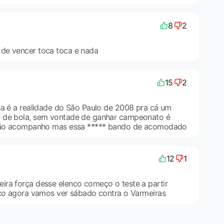
8
2
de vencer toca toca e nada
15
2
sa é a realidade do São Paulo de 2008 pra cá um
 de bola, sem vontade de ganhar campeonato é
 não acompanho mas essa ***** bando de acomodado
12
1
ra força desse elenco começo o teste a partir
ico agora vamos ver sábado contra o Varmeiras