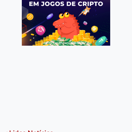
Jogue com responsabilidade. 18+