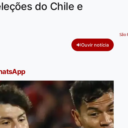
eleções do Chile e
São 
🔊
Ouvir notícia
WhatsApp