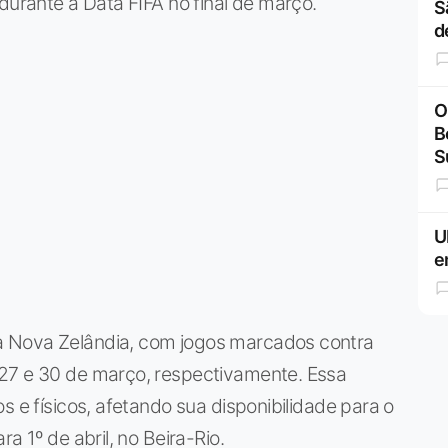
durante a Data FIFA no final de março.
S
d
O
B
S
U
e
a Nova Zelândia, com jogos marcados contra
 27 e 30 de março, respectivamente. Essa
s e físicos, afetando sua disponibilidade para o
a 1º de abril, no Beira-Rio.