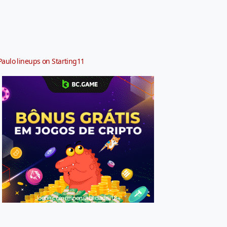
Paulo lineups on Starting11
Jogue com responsabilidade. 18+