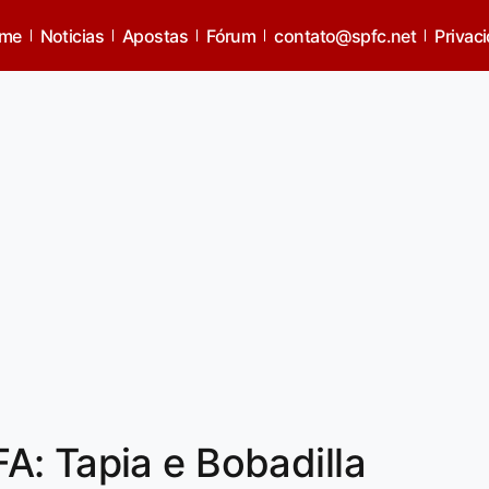
me
Noticias
Apostas
Fórum
contato@spfc.net
Privac
: Tapia e Bobadilla