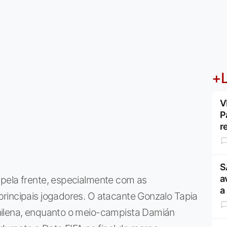
+L
V
P
r
S
a
pela frente, especialmente com as
a
rincipais jogadores. O atacante Gonzalo Tapia
hilena, enquanto o meio-campista Damián