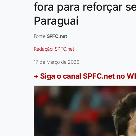
fora para reforçar s
Paraguai
Fonte
SPFC.net
Redação:
SPFC.net
17 de Março de 2026
+ Siga o canal SPFC.net no 