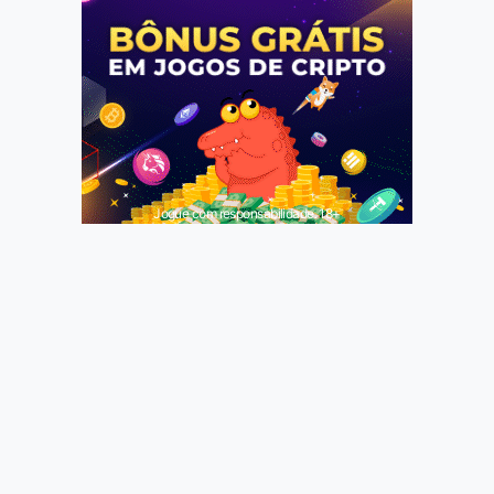
Jogue com responsabilidade. 18+