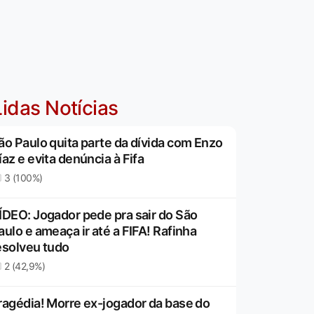
idas Notícias
ão Paulo quita parte da dívida com Enzo
íaz e evita denúncia à Fifa
3 (100%)
ÍDEO: Jogador pede pra sair do São
aulo e ameaça ir até a FIFA! Rafinha
esolveu tudo
2 (42,9%)
ragédia! Morre ex-jogador da base do