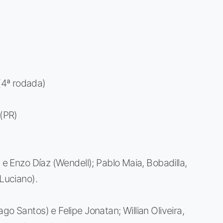
(4ª rodada)
 (PR)
 e Enzo Díaz (Wendell); Pablo Maia, Bobadilla,
(Luciano).
go Santos) e Felipe Jonatan; Willian Oliveira,