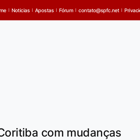
me
Noticias
Apostas
Fórum
contato@spfc.net
Privac
 Coritiba com mudanças