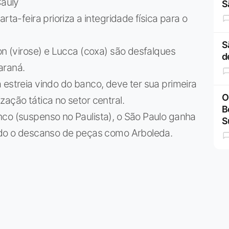
Cauly
S
rta-feira prioriza a integridade física para o
S
on (virose) e Lucca (coxa) são desfalques
d
araná.
 estreia vindo do banco, deve ter sua primeira
O
ação tática no setor central.
B
nco (suspenso no Paulista), o São Paulo ganha
S
indo o descanso de peças como Arboleda.