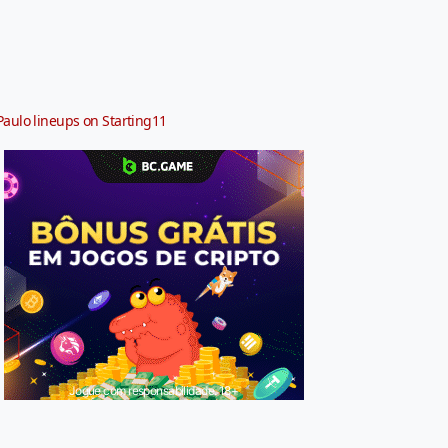
Paulo lineups on Starting11
Jogue com responsabilidade. 18+