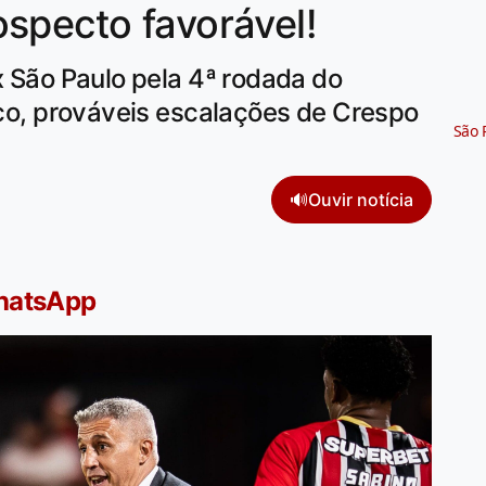
specto favorável!
x São Paulo pela 4ª rodada do
rico, prováveis escalações de Crespo
São 
🔊
Ouvir notícia
WhatsApp