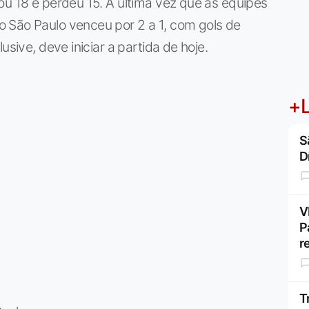
ou 18 e perdeu 15. A última vez que as equipes
 São Paulo venceu por 2 a 1, com gols de
usive, deve iniciar a partida de hoje.
+L
S
D
V
P
r
T