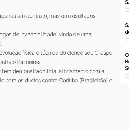
S
apenas em contrato, mas em resultados
S
d
jogos de invencibilidade, vindo de uma
o.
a evolução física e técnica do elenco sob Crespo
O
B
ontra o Palmeiras.
S
r tem demonstrado total alinhamento com a
 para os duelos contra Coritiba (Brasileirão) e