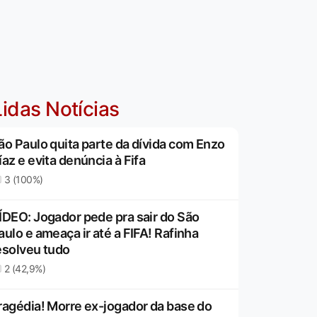
idas Notícias
ão Paulo quita parte da dívida com Enzo
íaz e evita denúncia à Fifa
3 (100%)
ÍDEO: Jogador pede pra sair do São
aulo e ameaça ir até a FIFA! Rafinha
esolveu tudo
2 (42,9%)
ragédia! Morre ex-jogador da base do