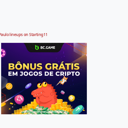
Paulo lineups on Starting11
Jogue com responsabilidade. 18+