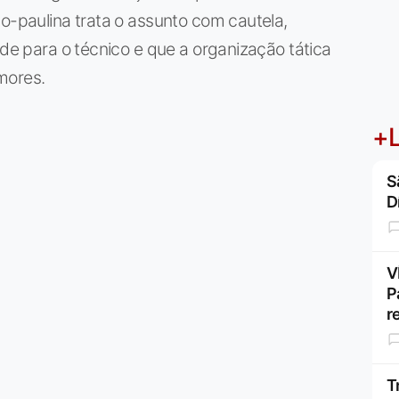
ão-paulina trata o assunto com cautela,
ade para o técnico e que a organização tática
mores.
+L
S
D
V
P
r
T