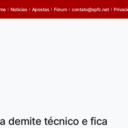
me
Noticias
Apostas
Fórum
contato@spfc.net
Privac
a demite técnico e fica