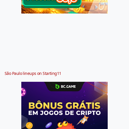
São Paulo lineups on Starting11