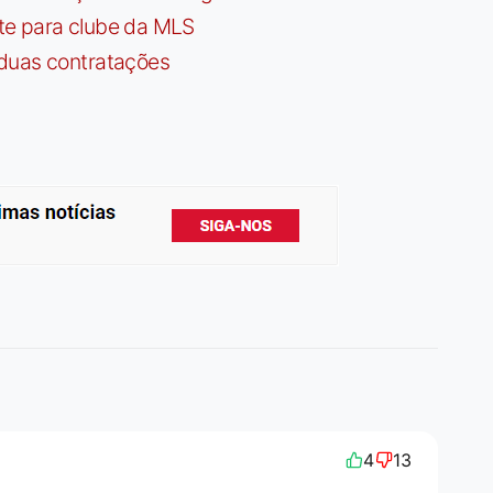
te para clube da MLS
 duas contratações
4
13