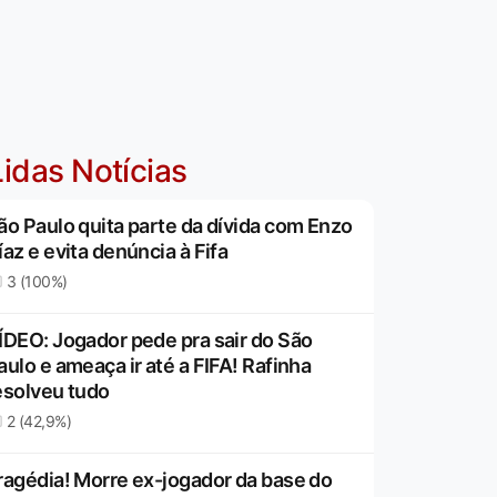
idas Notícias
ão Paulo quita parte da dívida com Enzo
íaz e evita denúncia à Fifa
3 (100%)
ÍDEO: Jogador pede pra sair do São
aulo e ameaça ir até a FIFA! Rafinha
esolveu tudo
2 (42,9%)
ragédia! Morre ex-jogador da base do