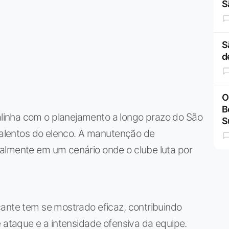
S
S
d
O
B
inha com o planejamento a longo prazo do São
S
 talentos do elenco. A manutenção de
almente em um cenário onde o clube luta por
cante tem se mostrado eficaz, contribuindo
e ataque e a intensidade ofensiva da equipe.