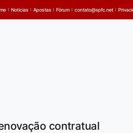
me
Noticias
Apostas
Fórum
contato@spfc.net
Privac
enovação contratual