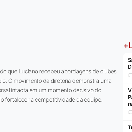
+L
S
D
ando que Luciano recebeu abordagens de clubes
dio. O movimento da diretoria demonstra uma
orsal intacta em um momento decisivo do
V
P
do fortalecer a competitividade da equipe.
r
T