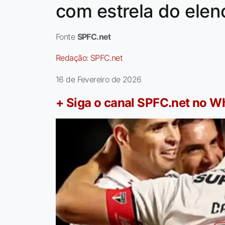
com estrela do elen
Fonte
SPFC.net
Redação:
SPFC.net
16 de Fevereiro de 2026
+ Siga o canal SPFC.net no 