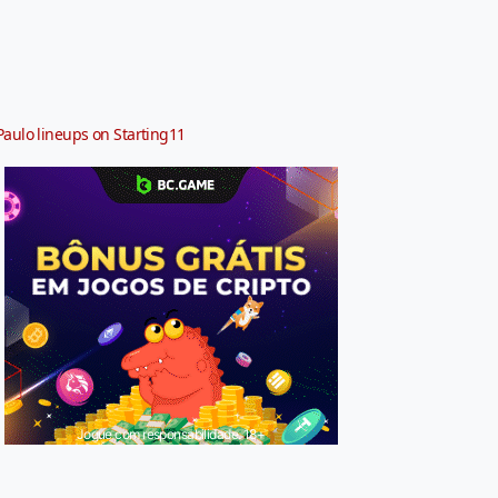
Paulo lineups on Starting11
Jogue com responsabilidade. 18+