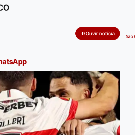
co
🔊
Ouvir notícia
São 
WhatsApp